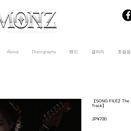
About
Discography
밴드
갤러리
초절음
【SONG FILE】The 
Track】
가
JP¥700
격