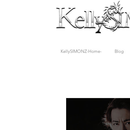
KellySIMONZ-Home-
Blog