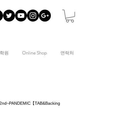
학원
Online Shop
연락처
2nd~PANDEMIC【TAB&Backing