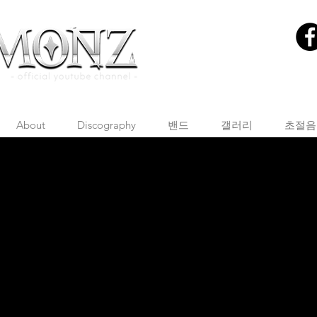
About
Discography
밴드
갤러리
초절음